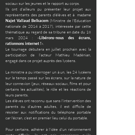
sociaux sur les jeunes et le rapport au corps.
Ils ont d'ailleurs pu présenter leur projet aux 
représentants des parents d'élèves et à  madame 
Najet Vallaud Belkacem 
(Ministre de l'Education 
nationale de 2014 à 2017), intéressée par cette 
thématique au regard de sa tribune en date du 18 
mars 2024 : «
Libérons-nous des écrans, 
rationnons internet !
».
Le tournage débutera en juillet prochain avec la 
participation de l'acteur Mathieu Madénian, 
engagé dans ce projet auprès des lycéens.
La ministre a pu interroger un à un, les 24 lycéens 
sur le temps passé sur les écrans, sur la nature de 
leur connexion (jeux, réseaux sociaux, films et pour 
certains les actualités), le rôle et les réactions de 
leurs parents. 
Les élèves ont reconnu que sans l'intervention des 
parents ou d'autres adultes, il est difficile de 
résister aux notifications du téléphone portable 
car l'écran, c'est en premier lieu celui du portable.
Pour certains, adhérer à l'idée d'un rationnement 