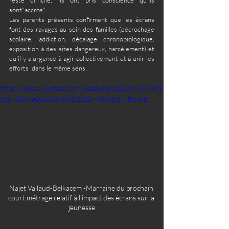
reste difficile, ils ont pris conscience qu'ils 
sont"accros" .
Les parents présents confirment que les écrans 
font des ravages au sein des familles (décrochage 
scolaire, addiction, décalage chronobiologique, 
exposition à des sites dangereux, harcèlement) et 
qu'il y a urgence à agir collectivement et à unir les 
efforts  dans le même sens.
https://video.wixstatic.com/video/f181f0_e975488f3
ee545059a00a35a50852031/480p/mp4/file.mp4
Najet Vallaud-Belkacem -Marraine du prochain 
court métrage relatif à l'impact des écrans sur la 
jeunesse