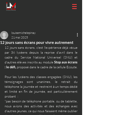
louisemichelepinay
21 mai 2025
12 jours sans écrans pour vivre autrement
12 jours sans écrans, c'est l'expérience déjà vécue 
par 36 lycéens depuis la reprise d'avril dans le 
cadre du Service National Universel (SNU) et 
d'autres élèves inscrits au module 
Stop aux écrans 
: le défi,
 proposé dans le cadre de la cellule Ecoute.
Pour les lycéens des classes engagées (SNU), les 
témoignages sont unanimes, le retrait du 
téléphone la journée et restreint à un temps dédié 
et limité en fin de journée, est particulièrement 
probant  : 
"pas besoin de téléphone portable, ou de tablette, 
nous avions des activités et des échanges avec 
d'autres jeunes, ce qui nous faisaient même oublier 