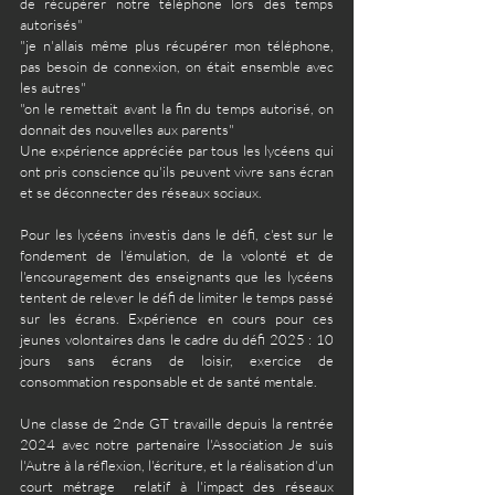
de récupérer notre téléphone lors des temps 
autorisés"
"je n'allais même plus récupérer mon téléphone, 
pas besoin de connexion, on était ensemble avec 
les autres"
"on le remettait avant la fin du temps autorisé, on 
donnait des nouvelles aux parents"
Une expérience appréciée par tous les lycéens qui 
ont pris conscience qu'ils peuvent vivre sans écran 
et se déconnecter des réseaux sociaux.
Pour les lycéens investis dans le défi, c'est sur le 
fondement de l'émulation, de la volonté et de 
l'encouragement des enseignants que les lycéens 
tentent de relever le défi de limiter le temps passé 
sur les écrans. Expérience en cours pour ces 
jeunes volontaires dans le cadre du défi 2025 : 10 
jours sans écrans de loisir, exercice de 
consommation responsable et de santé mentale.
Une classe de 2nde GT travaille depuis la rentrée 
2024 avec notre partenaire l'Association Je suis 
l'Autre à la réflexion, l'écriture, et la réalisation d'un 
court métrage  relatif à l'impact des réseaux 