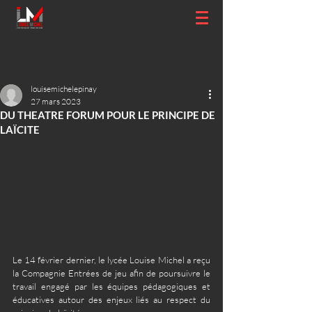
louisemichelepinay
27 mars 2023
DU THEATRE FORUM POUR LE PRINCIPE DE
LAÏCITE
Le 14 février dernier, le lycée Louise Michel a reçu 
la Compagnie Entrées de jeu afin de poursuivre le 
travail engagé par les équipes pédagogiques et 
éducatives autour des enjeux liés au respect du 