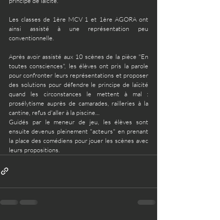
principe de laïcité. 
Les classes de 1ère MCV 1 et 1ère AGORA ont 
ainsi assisté à une représentation peu 
conventionnelle. 
Après avoir assisté aux 10 scènes de la pièce "En 
toutes consciences", les élèves ont pris la parole 
pour confronter leurs représentations et proposer 
des solutions pour défendre le principe de laïcité 
quand les circonstances le mettent à mal : 
prosélytisme auprès de camarades, railleries à la 
cantine, refus d'aller à la piscine...
Guidés par le meneur de jeu, les élèves sont 
ensuite devenus pleinement "acteurs" en prenant 
la place des comédiens pour jouer les scènes avec 
leurs propositions.