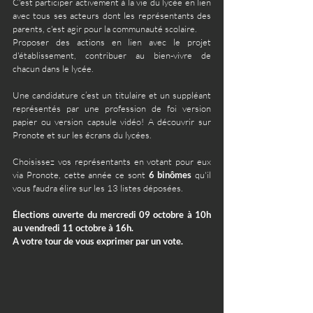
C'est participer activement à la vie du lycée en lien 
avec tous ses acteurs dont les représentants des 
parents, c'est agir pour la communauté scolaire.
Proposer des actions en lien avec le projet 
d'établissement, contribuer au bien-vivre de 
chacun dans le lycée. 
Une candidature c’est un titulaire et un suppléant 
représentés par une profession de foi version 
papier ou version capsule vidéo! A découvrir sur 
Pronote et sur les écrans du lycées.
Choisissez vos représentants en votant pour eux 
via Pronote, cette année ce sont 
6 binômes 
qu'il 
vous faudra élire sur les 13 listes déposées.
Élections ouverte du mercredi 09 octobre à 10h 
au vendredi 11 octobre à 16h. 
A votre tour de vous exprimer par un vote.