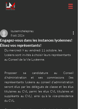
louisemichelepinay
8 oct. 2024
Engagez-vous dans les instances lycéennes!
Élisez vos représentants!
Du mercredi 9 au vendredi 11 octobre, les 
lycéens sont invités à choisir leurs représentants 
au Conseil de la Vie Lycéenne.
Proposer sa candidature au Conseil 
d’Administration et ses commissions (les 
représentants lycéens au conseil d’administration 
seront élus par les délégués de classe et les élus 
titulaires au CVL parmi les élus CVL titulaires et 
suppléants au CVL), ainsi qu’à la vice-présidence 
du CVL.