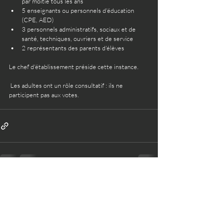
par moitié tous les ans
5 enseignants ou personnels d'éducation 
(CPE, AED)
3 personnels administratifs, sociaux et de 
santé, techniques, ouvriers et de service
2 représentants des parents d'élèves
Le chef d'établissement préside cette instance.
 Les adultes ont un rôle consultatif : ils ne 
participent pas aux votes.
Posts récents
Voir tout