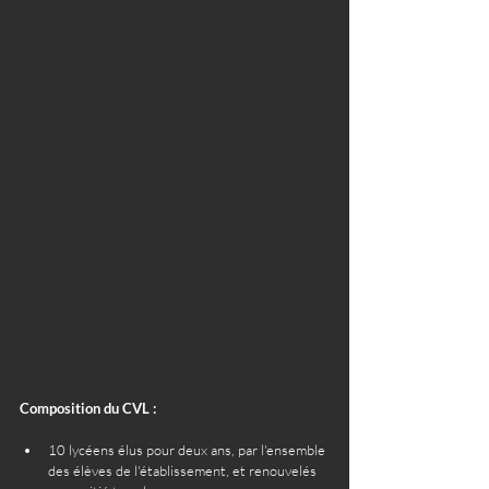
Composition du CVL :
10 lycéens élus pour deux ans, par l'ensemble 
des élèves de l'établissement, et renouvelés 