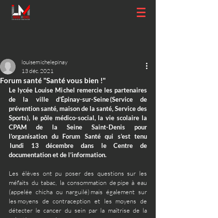
louisemichelepinay
13 déc. 2021
Forum santé "Santé vous bien !"
Le lycée Louise Michel remercie les partenaires 
de la ville d’Épinay-sur-Seine (Service de 
prévention santé, maison de la santé, Service des 
Sports), le pôle médico-social, la vie scolaire la 
CPAM de la Seine Saint-Denis pour 
l’organisation du Forum Santé qui s’est tenu 
 lundi 13 décembre dans le Centre de 
documentation et de l’information.  
Les élèves ont pu poser des questions sur les 
méfaits du tabac, la consommation de pipe à eau 
(appelée chicha ou narguilé) mais également sur 
les moyens de contraception et les moyens de 
détecter le cancer du sein par la maîtrise de la 