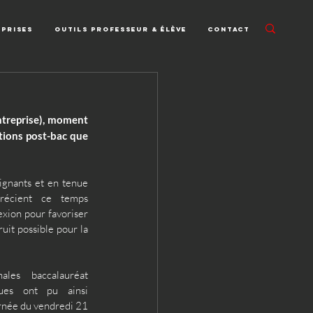
eprises
Outils professeur & élève
Contact
ntreprise), moment 
tions post-bac que 
gnants et en tenue 
précient ce temps 
exion pour favoriser 
uit possible pour la 
les baccalauréat 
ques ont pu ainsi 
rnée du vendredi 21 