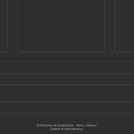
Bien préparer sa rentrée
D’exc
scolaire
exam
© Directrice de la publication : Mme L. Mazouz
Création et webmastering :