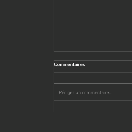
Commentaires
Rédigez un commentaire...
Bientôt la rentrée!