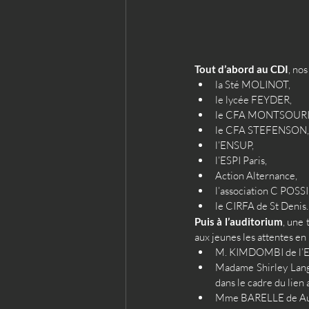
Tout d’abord au CDI
, no
la Sté MOLINOT,
le lycée FEYDER, 
le CFA MONTSOURIS
le CFA STEFENSON,
l’ENSUP, 
l’ESPI Paris,
Action Alternance, 
l’association C POSSI
le CIRFA de St Denis.
Puis à l’auditorium
, une 
aux jeunes les attentes en
M. KIMDOMBI de l’Es
Madame Shirley Lang
dans le cadre du lien
Mme BARELLE de Auch