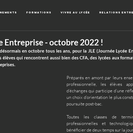
énements
Formations
Vivre au lycée
Relations entr
 Entreprise - octobre 2022 !
 désormais en octobre tous les ans, pour la JLE (Journée Lycée E
os élèves qui rencontrent aussi bien des CFA, des lycées aux forma
eprises.
Préparés en amont par leurs ensei
professionnelle, les élèves ap
d’échanges qui participe d’une réfl
un choix d’orientation le plus constr
poursuite post-bac.
Toutes les classes de termina
professionnelles et technologi
bénéficier de deux temps sur la jou