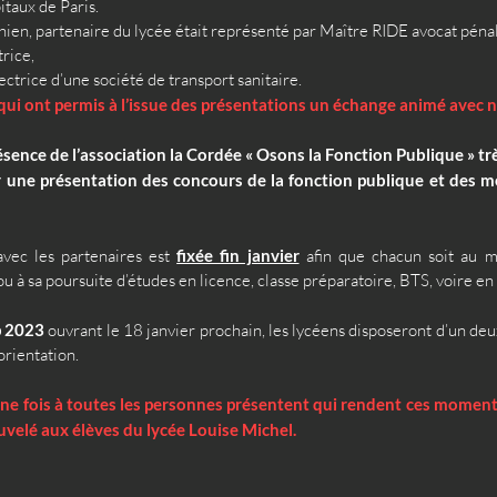
aux de Paris. 
ien, partenaire du lycée était représenté par Maître RIDE avocat pénali
ice, 
ice d’une société de transport sanitaire. 
ui ont permis à l’issue des présentations un échange animé avec n
sence de l’association la Cordée « Osons la Fonction Publique » trè
ne présentation des concours de la fonction publique et des mét
vec les partenaires est
fixée fin janvier
afin que chacun soit au m
 ou à sa poursuite d’études en licence, classe préparatoire, BTS, voire
p 2023
 ouvrant le 18 janvier prochain, les lycéens disposeront d’un de
orientation.
e fois à toutes les personnes présentent qui rendent ces moments
ouvelé aux élèves du lycée Louise Michel.