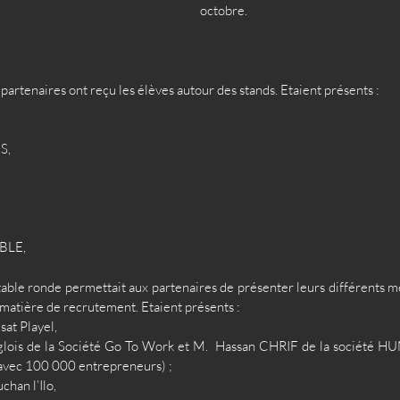
octobre.
s partenaires ont reçu les élèves autour des stands. Etaient présents : 
, 
 
BLE, 
table ronde permettait aux partenaires de présenter leurs différents mé
 matière de recrutement. Etaient présents : 
at Playel,
lois de la Société Go To Work et M.  Hassan CHRIF de la société 
 avec 100 000 entrepreneurs) ;
an l’Ilo,