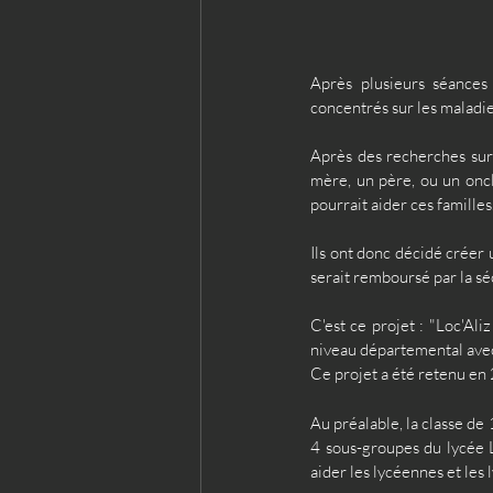
Après plusieurs séances 
concentrés sur les maladie
Après des recherches sur 
mère, un père, ou un oncle
pourrait aider ces familles
Ils ont donc décidé créer 
serait remboursé par la séc
C'est ce projet : "Loc'Ali
niveau départemental avec 
Ce projet a été retenu en 
Au préalable, la classe de
4 sous-groupes du lycée 
aider les lycéennes et les 