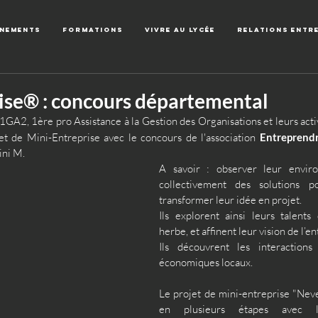
énements
Formations
Vivre au lycée
Relations entr
ise® : concours départemental
 1GA2, 1ère pro Assistance à la Gestion des Organisations et leurs acti
 de Mini-Entreprise avec le concours de l'association 
Entreprend
ini M.
A savoir : observer leur enviro
collectivement des solutions pou
transformer leur idée en projet. 
Ils explorent ainsi leurs talents
herbe, et affinent leur vision de l’en
Ils découvrent les interactions 
économiques locaux.
Le projet de mini-entreprise "Never
en plusieurs étapes avec l