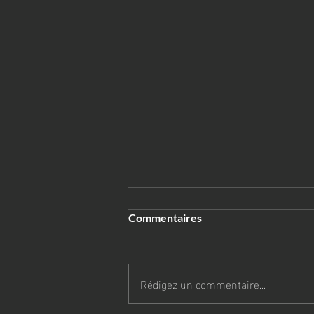
Commentaires
Rédigez un commentaire...
Bientôt la rentrée!