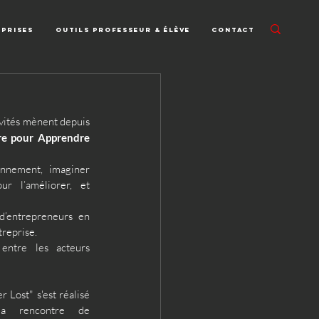
eprises
Outils professeur & élève
Contact
vités mènent depuis 
re pour Apprendre
nnement, imaginer 
r l’améliorer, et 
 d’entrepreneurs en 
treprise. 
entre les acteurs 
 Lost" s'est réalisé 
a rencontre de 