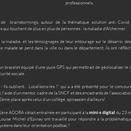
professionnels. 
de  brainstormings, autour de la thématique solution anti Covid, 
s qui touchent de plus en plus de personnes : la maladie d’Alzheimer.
la maladie, et les témoignages de leur entourage sur le désarroi des 
 malade se perd dans la ville ou dans le département, ils ont réfléchi
.
un bracelet équipé d’une puce GPS qui permettrait de géolocaliser le m
urité sociale.
z - Ils oublient… Localisons-les !" qui a a été présenté pour le concour
l'aide d'un mentor, cadre de la SNCF et des encadrants de l'association
2ème place après celui d'un collège, spinassien d'ailleurs!
 1ère AGORA s'était entraînée en participant à la
 mini-s digital
 du 23 n
Louise Michel d'Epinay ont travaillé pour répondre à la problématiq
lycéens dans leur orientation postbac ?