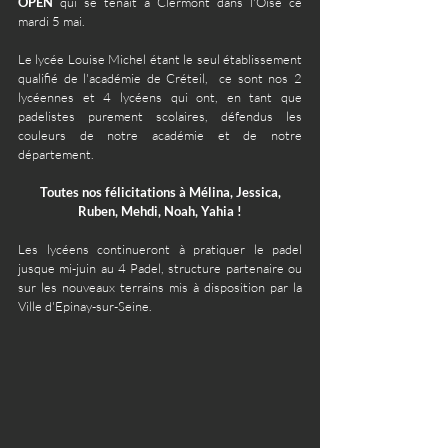
OPEN
 qui se tenait à Clermont dans l'Oise ce 
mardi 5 mai.
Le lycée Louise Michel étant le seul établissement 
qualifié de l'académie de Créteil,  ce sont nos 2 
lycéennes et 4 lycéens qui ont, en tant que  
padelistes purement scolaires, défendus les 
couleurs de notre académie et de notre 
département.
Toutes nos félicitations à Mélina, Jessica, 
Ruben, Mehdi, Noah, Yahia !
Les lycéens continueront à pratiquer le padel 
jusque mi-juin au 4 Padel, structure partenaire ou 
sur les nouveaux terrains mis à disposition par la 
Ville d'Epinay-sur-Seine.