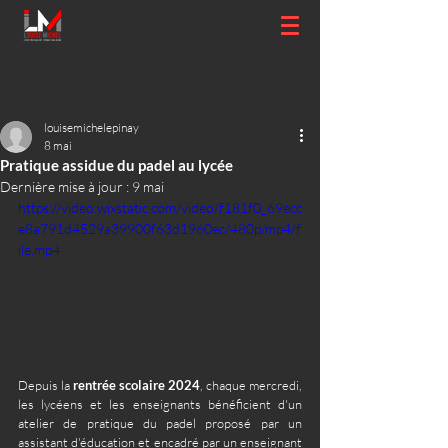
louisemichelepinay
8 mai
Pratique assidue du padel au lycée
Dernière mise à jour :
9 mai
https://video.wixstatic.com/video/f181f0_69ecc
e8a791d4529a39900f63d1960ec/480p/mp4/f
ile.mp4
Depuis la 
rentrée scolaire 2024
, chaque mercredi, 
les lycéens et les enseignants bénéficient d'un 
atelier de pratique du padel proposé par un 
assistant d'éducation et encadré par un enseignant 