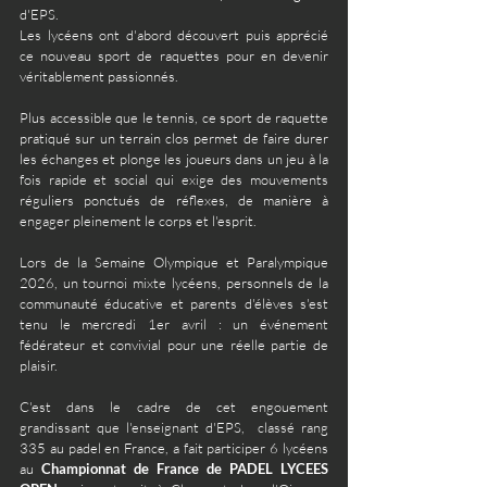
d'EPS.
Les lycéens ont d'abord découvert puis apprécié 
ce nouveau sport de raquettes pour en devenir 
véritablement passionnés. 
Plus accessible que le tennis, ce sport de raquette 
pratiqué sur un terrain clos permet de faire durer 
les échanges et plonge les joueurs dans un jeu à la 
fois rapide et social qui exige des mouvements 
réguliers ponctués de réflexes, de manière à 
engager pleinement le corps et l'esprit. 
Lors de la Semaine Olympique et Paralympique 
2026, un tournoi mixte lycéens, personnels de la 
communauté éducative et parents d'élèves s'est 
tenu le mercredi 1er avril : un événement 
fédérateur et convivial pour une réelle partie de 
plaisir.
C'est dans le cadre de cet engouement 
grandissant que l'enseignant d'EPS,  classé rang 
335 au padel en France, a fait participer 6 lycéens 
au 
Championnat de France de PADEL LYCEES 