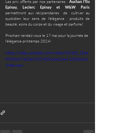
Les prix offerts par nos partenaires : 
Auchan l'Ilo 
Epinay, Leclerc Epinay et W&W Paris
permettront aux récipiendaires  de  cultiver au 
quotidien leur sens de l'élégance : produits de 
beauté, soins du corps et du visage et parfums!
Prochain rendez-vous le 17 mai pour la journée de 
l'élégance printemps 2024!
https://video.wixstatic.com/video/f181f0_15de
f6084a974d3a9c527e05c6ee18e4/1080p/mp
4/file.mp4