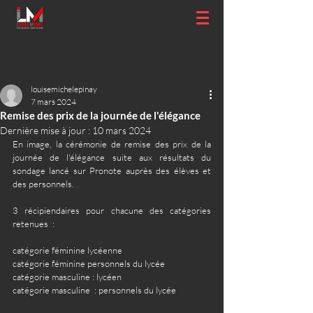
louisemichelepinay
7 mars 2024
Remise des prix de la journée de l'élégance
Dernière mise à jour :
10 mars 2024
En image, la cérémonie de remise des prix de la 
journée de l'élégance suite aux résultats du 
sondage lancé sur Pronote auprès des élèves et 
des personnels.
3 récipiendaires pour chacune des catégories 
retenues  : 
catégorie féminine lycéenne 
catégorie féminine personnels du lycée
catégorie masculine : lycéen 
catégorie masculine  : personnels du lycée