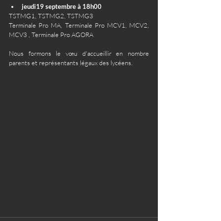
jeudi19 septembre à 18h00
TSTMG1, TSTMG2, TSTMG3 
Terminale Pro MA, Terminale Pro MCV1, MCV2, 
MCV3 , Terminale Pro AGORA
Nous formons le vœu d'accueillir en nombre 
parents et représentants légaux des lycéens.