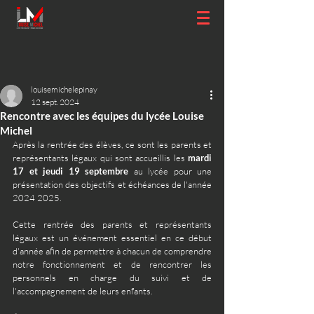
louisemichelepinay
12 sept. 2024
Rencontre avec les équipes du lycée Louise
Michel
Après la rentrée des élèves, ce sont les parents et 
représentants légaux qui sont accueillis les 
mardi 
17 et jeudi 19 septembre
 au lycée pour une 
présentation des objectifs et échéances de l'année 
2024 2025. 
Cette rentrée des parents et représentants 
légaux est un événement essentiel en ce début 
d'année afin de permettre à chacun de comprendre 
notre fonctionnement et de rencontrer les 
personnels en charge du suivi et de 
l'accompagnement de leurs enfants. 