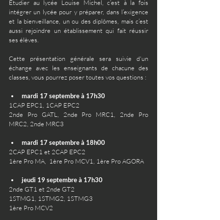
Étudier
 au lycée Louise Michel, c’est à la fois 
intégrer un lycée pour y préparer, dans l’exigence 
et la bienveillance, un ou des diplômes, mais c’est 
aussi rejoindre un établissement qui fait réussir 
ses élèves.
Cette présentation générale sera suivie d'un 
échange avec les enseignants de chacune des 
classes, vous pourrez poser toutes vos questions : 
mardi 17 septembre à 17h30
1CAP EPC1, 1CAP EPC2
2nde Pro GATL, 2nde Pro MRC1, 2nde Pro 
MRC2, 2nde MRC3
mardi 17 septembre à 18h00
2CAP EPC1 et 2CAP EPC2
1ère Pro MA,  1ère Pro MCV1, 1ère Pro AGORA
jeudi 19 septembre à 17h30
2nde GT1 et 2nde GT2
1STMG1, 1STMG2, 1STMG3 
1ère Pro MCV2 