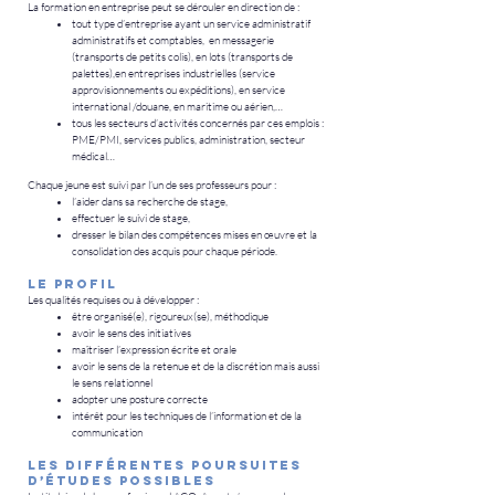
La formation en entreprise peut se dérouler en direction de :
tout type d’entreprise ayant un service administratif
administratifs et comptables, en messagerie
(transports de petits colis), en lots (transports de
palettes),en entreprises industrielles (service
approvisionnements ou expéditions), en service
international /douane, en maritime ou aérien,…
tous les secteurs d’activités concernés par ces emplois :
PME/PMI, services publics, administration, secteur
médical…
Chaque jeune est suivi par l’un de ses professeurs pour :
l’aider dans sa recherche de stage,
effectuer le suivi de stage,
dresser le bilan des compétences mises en œuvre et la
consolidation des acquis pour chaque période.
Le profil
Les qualités requises ou à développer :
être organisé(e), rigoureux(se), méthodique
avoir le sens des initiatives
maîtriser l’expression écrite et orale
avoir le sens de la retenue et de la discrétion mais aussi
le sens relationnel
adopter une posture correcte
intérêt pour les techniques de l’information et de la
communication
Les différentes poursuites
d’études possibles