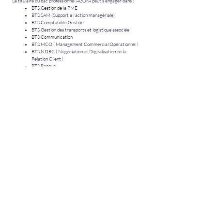
Le titulaire du bac professionnel AGOrA peut s’engager dans :
BTS Gestion de la PME
BTS SAM (Support à l’action managériale)
BTS Comptabilité Gestion
BTS Gestion des transports et logistique associée
BTS Communication
BTS MCO ( Management Commercial Opérationnel )
BTS NDRC ( Négociation et Digitalisation de la
Relation Client )
BTS Banque
BTS Assurance
Mention complémentaire en accueil et réception
Possibilité d’accéder aux concours de la Fonction
Publique catégorie B et C
Que sont devenus nos élèves
Gestionnaire administratif
Assistant administratif
Assistant de gestion
Employé administratif
Adjoint administratif
Gestionnaire commercial
Gestionnaire du personnel
Secrétaire
Assistant ressources humaines
Assistant comptable
Assistant commercial
Les plus à Louise Michel
Cours de professionnels en co-animation (2 professeurs