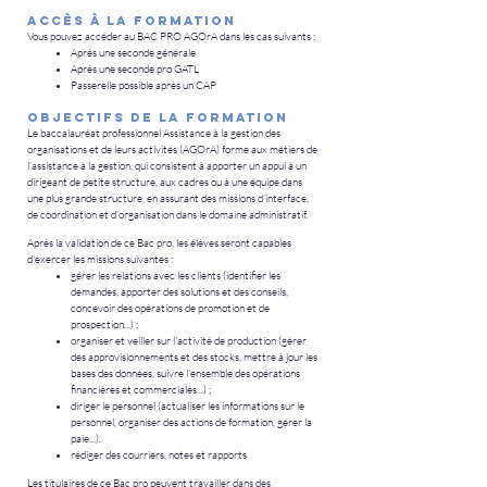
Accès à la formation
Vous pouvez accéder au BAC PRO AGOrA dans les cas suivants :
Après une seconde générale
Après une seconde pro GATL
Passerelle possible après un CAP
Objectifs de la formation
Le baccalauréat professionnel Assistance à la gestion des
organisations et de leurs activités (AGOrA) forme aux métiers de
l’assistance à la gestion, qui consistent à apporter un appui à un
dirigeant de petite structure, aux cadres ou à une équipe dans
une plus grande structure, en assurant des missions d’interface,
de coordination et d’organisation dans le domaine administratif.
Après la validation de ce Bac pro, les élèves seront capables
d'exercer les missions suivantes :
gérer les relations avec les clients (identifier les
demandes, apporter des solutions et des conseils,
concevoir des opérations de promotion et de
prospection...) ;
organiser et veiller sur l'activité de production (gérer
des approvisionnements et des stocks, mettre à jour les
bases des données, suivre l'ensemble des opérations
financières et commerciales...) ;
diriger le personnel (actualiser les informations sur le
personnel, organiser des actions de formation, gérer la
paie...).
rédiger des courriers, notes et rapports
Les titulaires de ce Bac pro peuvent travailler dans des