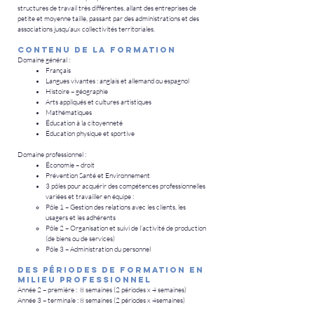
structures de travail très différentes, allant des entreprises de
petite et moyenne taille, passant par des administrations et des
associations jusqu'aux collectivités territoriales.
Contenu de la formation
Domaine général :
Français
Langues vivantes : anglais et allemand ou espagnol
Histoire – géographie
Arts appliqués et cultures artistiques
Mathématiques
Éducation à la citoyenneté
Éducation physique et sportive
Domaine professionnel :
Économie – droit
Prévention Santé et Environnement
3 pôles pour acquérir des compétences professionnelles
variées et travailler en équipe :
Pôle 1 – Gestion des relations avec les clients, les
usagers et les adhérents
Pôle 2 – Organisation et suivi de l’activité de production
(de biens ou de services)
Pôle 3 – Administration du personnel
Des périodes de formation en
milieu professionnel
Année 2 – première : 8 semaines (2 périodes x 4 semaines)
Année 3 – terminale : 8 semaines (2 périodes x 4semaines)