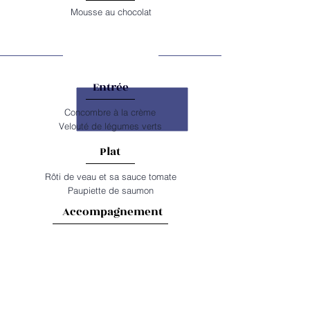
Mousse au chocolat
JEUDI
Entrée
Concombre à la crème
Velouté de légumes verts
Plat
Rôti de veau et sa sauce tomate
Paupiette de saumon
Accompagnement
Boulgour pilaf à la tomate
Haricots plats au beurre
Laitage
Yaourt aux fruits BIO