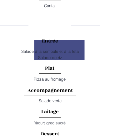
Cantal
MERCREDI
Entrée
Salade à la semoule et à la feta
Salade de riz
Plat
Pizza au fromage
Accompagnement
Salade verte
Laitage
Yaourt grec sucré
Dessert