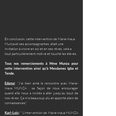
En conclusion, cette intervention de Marie-Inaya 
Munza et ses accompagnantes, était une 
invitation à croire en soi et en ses rêves, cela a 
tout particulièrement motivé et touché les élèves. 
Tous nos remerciements à Mme Munza pour 
cette intervention ainsi qu'à Mesdames Igba et 
Tende.
Edanur
: "J'ai bien aimé la rencontre avec Marie-
Inaya MUNZA , sa façon de nous encourager 
quand elle nous a incités à aller jusqu'au bout de 
nos rêves. Ça m'a beaucoup plu et apporté plein de 
connaissances."
Karl-Loïc
: 
" L'intervention de Marie-Inaya MUNZA 