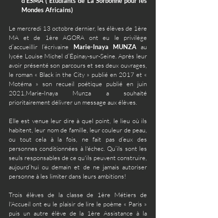
d'ESMA ( Etudiants de La Sorbonne pour les 
Mondes Africains)
Le mercredi 13 octobre dernier, les élèves de 1ère 
MA et de 1ère AGORA ont eu le privilège 
d’accueillir l’écrivaine 
Marie-Inaya MUNZA 
au 
lycée Louise Michel d’Épinay-sur-Seine. Après leur 
avoir présenté son parcours et ses deux ouvrages, 
le roman « Black in the City » publié en 2017 et « 
Motéma » son recueil poétique publié en juin 
2021,Marie-Inaya Munza a souhaité 
prioritairement délivrer un message aux élèves.
Elle est venue leur dire à quel point, le lieu où ils 
habitent, leur nom de famille, leur couleur de peau, 
ou tout cela à la fois, ne fait pas d’eux des 
personnes conditionnées à l'échec. Qu’ils sont les 
seuls responsables de ce qu'ils peuvent construire, 
aujourd’hui ou demain et de ne jamais autoriser 
personne à les limiter dans leurs ambitions!
Trois élèves de la classe de 1ère Métiers de 
l'Accueil ont eu le plaisir de lire le poème « Paris » 
puis un autre élève de la 1ère Assistance à la 