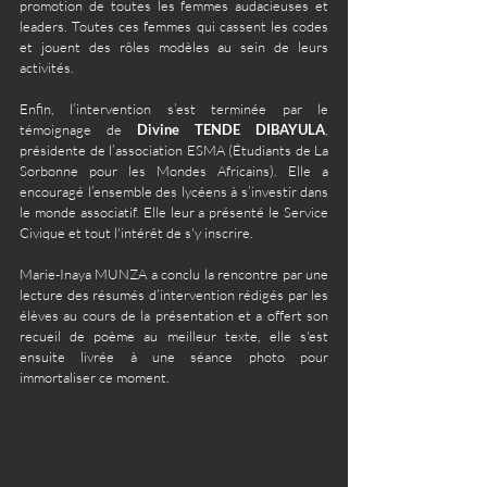
promotion de toutes les femmes audacieuses et 
leaders. Toutes ces femmes qui cassent les codes 
et jouent des rôles modèles au sein de leurs 
activités.
Enfin, l’intervention s’est terminée par le 
témoignage de 
Divine TENDE DIBAYULA
, 
présidente de l’association ESMA (Étudiants de La 
Sorbonne pour les Mondes Africains). Elle a 
encouragé l’ensemble des lycéens à s’investir dans 
le monde associatif. Elle leur a présenté le Service 
Civique et tout l'intérêt de s'y inscrire.
Marie-Inaya MUNZA a conclu la rencontre par une 
lecture des résumés d’intervention rédigés par les 
élèves au cours de la présentation et a offert son 
recueil de poème au meilleur texte, elle s'est 
ensuite livrée à une séance photo pour 
immortaliser ce moment. 