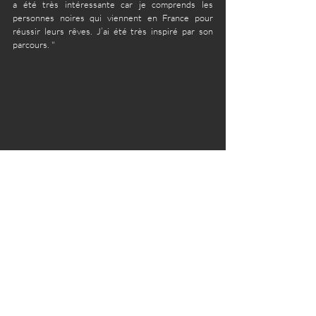
a été très intéressante car je comprends les 
personnes noires qui viennent en France pour 
réussir leurs rêves. J’ai été très inspiré par son 
parcours. "