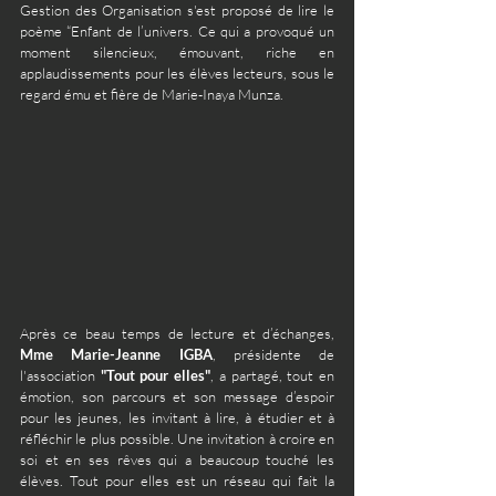
Gestion des Organisation s'est proposé de lire le 
poème “Enfant de l’univers. Ce qui a provoqué un 
moment silencieux, émouvant, riche en 
applaudissements pour les élèves lecteurs, sous le 
regard ému et fière de Marie-Inaya Munza.
Après ce beau temps de lecture et d’échanges, 
Mme Marie-Jeanne IGBA
, présidente de 
l'association 
"Tout pour elles"
, a partagé, tout en 
émotion, son parcours et son message d’espoir 
pour les jeunes, les invitant à lire, à étudier et à 
réfléchir le plus possible. Une invitation à croire en 
soi et en ses rêves qui a beaucoup touché les 
élèves. Tout pour elles est un réseau qui fait la 