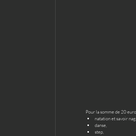
Pour la somme de 20 euros,
natation et savoir nag
danse,
step,