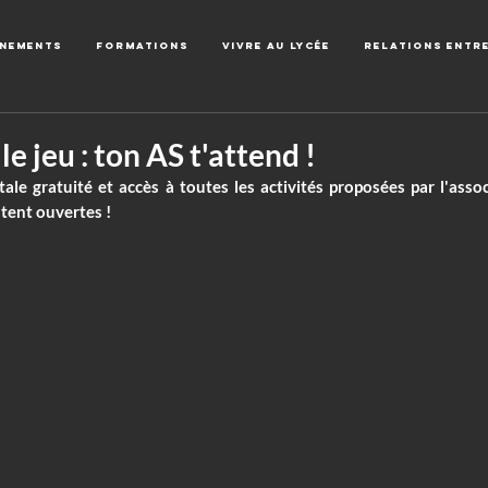
énements
Formations
Vivre au lycée
Relations entr
e jeu : ton AS t'attend !
le gratuité et accès à toutes les activités proposées par l'assoc
stent ouvertes !