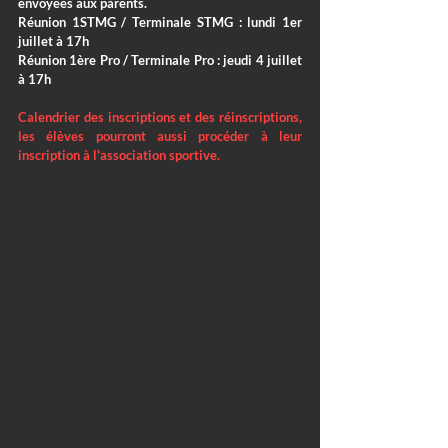
envoyées aux parents.
Réunion 1STMG / Terminale STMG : lundi 1er 
juillet à 17h
Réunion 1ère Pro / Terminale Pro : jeudi 4 juillet 
à 17h
Calendrier des inscriptions et des réinscriptions, 
les élèves pourront aussi procéder à leur 
inscription à l'association sportive.