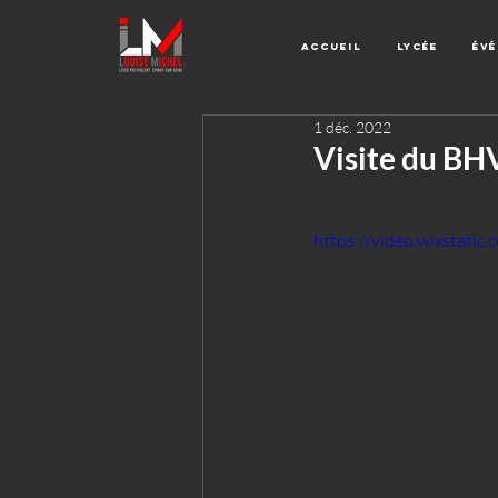
Accueil
Lycée
Év
1 déc. 2022
Visite du BHV
https://video.wixstat