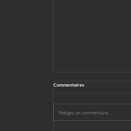
Commentaires
Rédigez un commentaire...
Bientôt la rentrée!