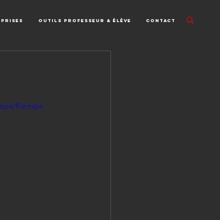
eprises
Outils professeur & élève
Contact
mp4/file.mp4