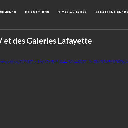
énements
Formations
Vivre au lycée
Relations entr
 et des Galeries Lafayette
ic.com/video/f181f0_c1bf9365efe8443894f83f12e2bc3365/1080p/